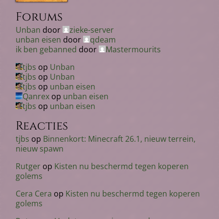
Forums
Unban
door
zieke-server
unban eisen
door
qdeam
ik ben gebanned
door
Mastermourits
tjbs
op
Unban
tjbs
op
Unban
tjbs
op
unban eisen
Qanrex
op
unban eisen
tjbs
op
unban eisen
Reacties
tjbs
op
Binnenkort: Minecraft 26.1, nieuw terrein,
nieuw spawn
Rutger
op
Kisten nu beschermd tegen koperen
golems
Cera Cera
op
Kisten nu beschermd tegen koperen
golems