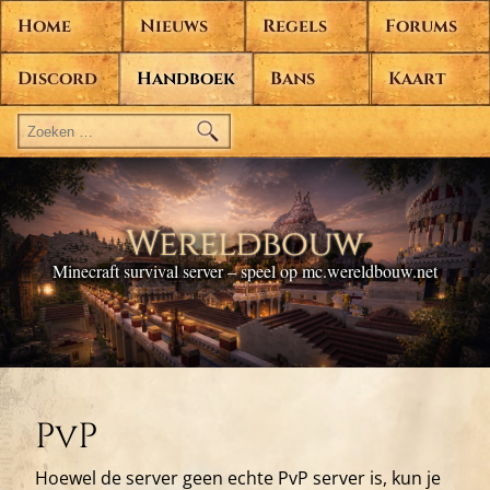
Home
Nieuws
Regels
Forums
Discord
Handboek
Bans
Kaart
Zoeken
naar:
Wereldbouw
Minecraft survival server – speel op mc.wereldbouw.net
PvP
Hoewel de server geen echte PvP server is, kun je