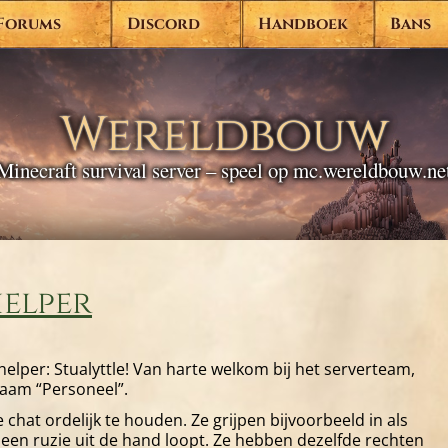
Forums
Discord
Handboek
Bans
Wereldbouw
Minecraft survival server – speel op mc.wereldbouw.ne
helper
lper: Stualyttle! Van harte welkom bij het serverteam,
naam “Personeel”.
 chat ordelijk te houden. Ze grijpen bijvoorbeeld in als
een ruzie uit de hand loopt. Ze hebben dezelfde rechten