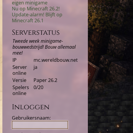
eigen minigame
Nu op Minecraft 26.2!
Update-alarm! Blijft op
Minecraft 26.1
Serverstatus
Tweede week minigame-
bouwwedstrijd! Bouw allemaal
mee!
IP
mc.wereldbouw.net
Server
ja
online
Versie
Paper 26.2
Spelers
0/20
online
Inloggen
Gebruikersnaam: