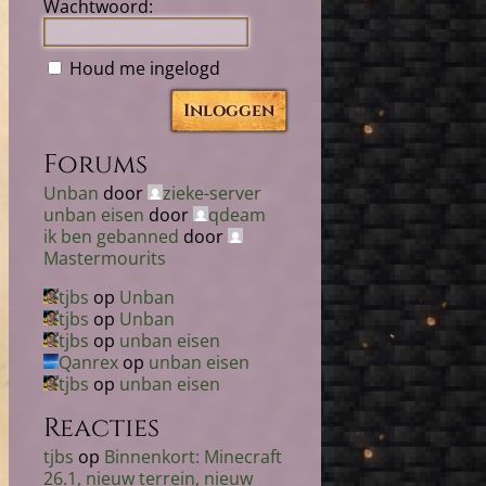
Wachtwoord:
Houd me ingelogd
Inloggen
Forums
Unban
door
zieke-server
unban eisen
door
qdeam
ik ben gebanned
door
Mastermourits
tjbs
op
Unban
tjbs
op
Unban
tjbs
op
unban eisen
Qanrex
op
unban eisen
tjbs
op
unban eisen
Reacties
tjbs
op
Binnenkort: Minecraft
26.1, nieuw terrein, nieuw