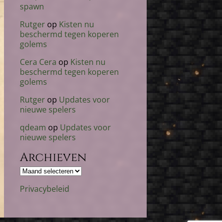
spawn
Rutger
op
Kisten nu
beschermd tegen koperen
golems
Cera Cera
op
Kisten nu
beschermd tegen koperen
golems
Rutger
op
Updates voor
nieuwe spelers
qdeam
op
Updates voor
nieuwe spelers
Archieven
Archieven
Privacybeleid