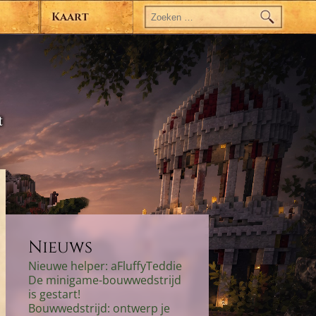
Zoeken
naar:
Kaart
t
Nieuws
Nieuwe helper: aFluffyTeddie
De minigame-bouwwedstrijd
is gestart!
Bouwwedstrijd: ontwerp je