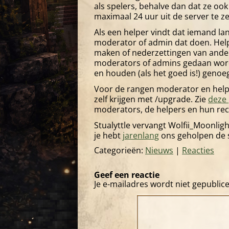
als spelers, behalve dan dat ze o
maximaal 24 uur uit de server te ze
Als een helper vindt dat iemand 
moderator of admin dat doen. Help
maken of nederzettingen van ande
moderators of admins gedaan word
en houden (als het goed is!) genoe
Voor de rangen moderator en helpe
zelf krijgen met /upgrade. Zie
deze
moderators, de helpers en hun rec
Stualyttle vervangt Wolfii_Moonlight
je hebt
jarenlang
ons geholpen de s
Categorieën:
Nieuws
|
Reacties
Geef een reactie
Je e-mailadres wordt niet gepublic