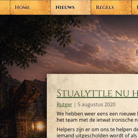
Home
Nieuws
Regels
Stualyttle nu 
Rutger
|
5 augustus 2020
We hebben weer eens een nieuwe he
het team met de ietwat ironische 
Helpers zijn er om ons te helpen de
iemand uitgescholden wordt of als 