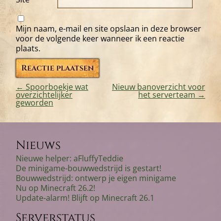
Mijn naam, e-mail en site opslaan in deze browser
voor de volgende keer wanneer ik een reactie
plaats.
←
Spoorboekje wat
Nieuw banoverzicht voor
overzichtelijker
het serverteam
→
Bericht
geworden
navigatie
Nieuws
Nieuwe helper: aFluffyTeddie
De minigame-bouwwedstrijd is gestart!
Bouwwedstrijd: ontwerp je eigen minigame
Nu op Minecraft 26.2!
Update-alarm! Blijft op Minecraft 26.1
Serverstatus