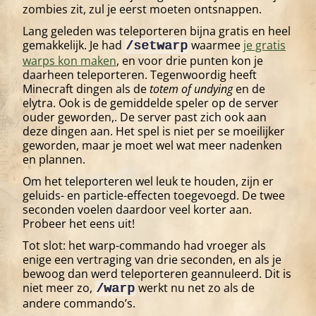
zombies zit, zul je eerst moeten ontsnappen.
Lang geleden was teleporteren bijna gratis en heel
gemakkelijk. Je had
waarmee
je gratis
/setwarp
warps kon maken
, en voor drie punten kon je
daarheen teleporteren. Tegenwoordig heeft
Minecraft dingen als de
totem of undying
en de
elytra. Ook is de gemiddelde speler op de server
ouder geworden,. De server past zich ook aan
deze dingen aan. Het spel is niet per se moeilijker
geworden, maar je moet wel wat meer nadenken
en plannen.
Om het teleporteren wel leuk te houden, zijn er
geluids- en particle-effecten toegevoegd. De twee
seconden voelen daardoor veel korter aan.
Probeer het eens uit!
Tot slot: het warp-commando had vroeger als
enige een vertraging van drie seconden, en als je
bewoog dan werd teleporteren geannuleerd. Dit is
niet meer zo,
werkt nu net zo als de
/warp
andere commando’s.