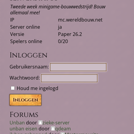
Tweede week minigame-bouwwedstrijd! Bouw
allemaal mee!
IP
mc.wereldbouw.net
Server online
ja
Versie
Paper 26.2
Spelers online
0/20
Inloggen
Gebruikersnaam:
Wachtwoord:
Houd me ingelogd
Inloggen
Forums
Unban
door
zieke-server
unban eisen
door
qdeam