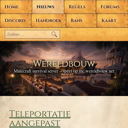
Home
Nieuws
Regels
Forums
Discord
Handboek
Bans
Kaart
Zoeken
naar:
Wereldbouw
Minecraft survival server – speel op mc.wereldbouw.net
Teleportatie
aangepast