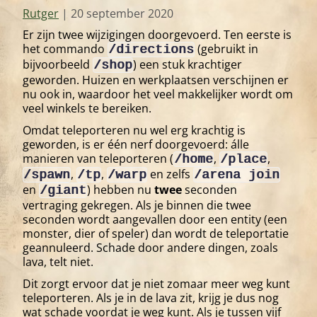
Rutger
|
20 september 2020
Er zijn twee wijzigingen doorgevoerd. Ten eerste is
het commando
(gebruikt in
/directions
bijvoorbeeld
) een stuk krachtiger
/shop
geworden. Huizen en werkplaatsen verschijnen er
nu ook in, waardoor het veel makkelijker wordt om
veel winkels te bereiken.
Omdat teleporteren nu wel erg krachtig is
geworden, is er één nerf doorgevoerd: álle
manieren van teleporteren (
,
,
/home
/place
,
,
en zelfs
/spawn
/tp
/warp
/arena join
en
) hebben nu
twee
seconden
/giant
vertraging gekregen. Als je binnen die twee
seconden wordt aangevallen door een entity (een
monster, dier of speler) dan wordt de teleportatie
geannuleerd. Schade door andere dingen, zoals
lava, telt niet.
Dit zorgt ervoor dat je niet zomaar meer weg kunt
teleporteren. Als je in de lava zit, krijg je dus nog
wat schade voordat je weg kunt. Als je tussen vijf