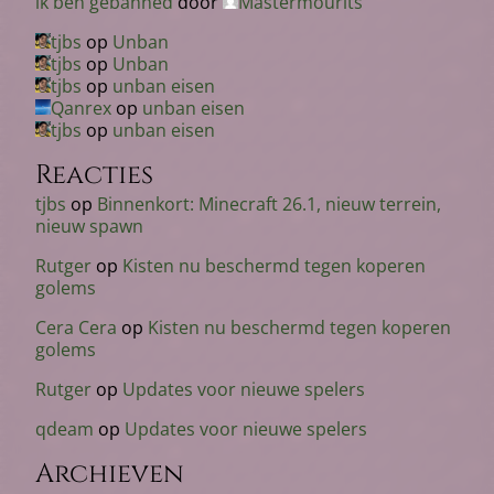
ik ben gebanned
door
Mastermourits
tjbs
op
Unban
tjbs
op
Unban
tjbs
op
unban eisen
Qanrex
op
unban eisen
tjbs
op
unban eisen
Reacties
tjbs
op
Binnenkort: Minecraft 26.1, nieuw terrein,
nieuw spawn
Rutger
op
Kisten nu beschermd tegen koperen
golems
Cera Cera
op
Kisten nu beschermd tegen koperen
golems
Rutger
op
Updates voor nieuwe spelers
qdeam
op
Updates voor nieuwe spelers
Archieven