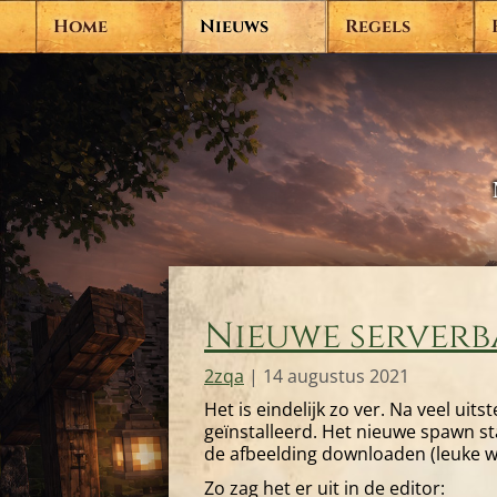
Home
Nieuws
Regels
Nieuwe serverb
2zqa
|
14 augustus 2021
Het is eindelijk zo ver. Na veel uit
geïnstalleerd. Het nieuwe spawn sta
de afbeelding downloaden (leuke w
Zo zag het er uit in de editor: