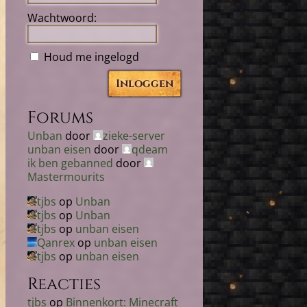
Wachtwoord:
Houd me ingelogd
Inloggen
Forums
Unban
door
zieke-server
unban eisen
door
qdeam
ik ben gebanned
door
Mastermourits
tjbs
op
Unban
tjbs
op
Unban
tjbs
op
unban eisen
Qanrex
op
unban eisen
tjbs
op
unban eisen
Reacties
tjbs
op
Binnenkort: Minecraft