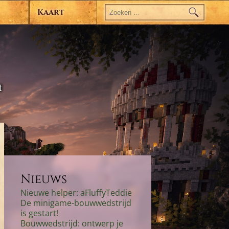
Zoeken
naar:
Kaart
t
Nieuws
Nieuwe helper: aFluffyTeddie
De minigame-bouwwedstrijd
is gestart!
Bouwwedstrijd: ontwerp je