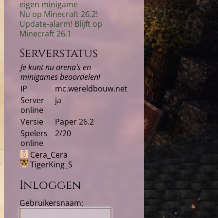
eigen minigame
Nu op Minecraft 26.2!
Update-alarm! Blijft op
Minecraft 26.1
Serverstatus
Je kunt nu arena's en
minigames beoordelen!
IP
mc.wereldbouw.net
Server
ja
online
Versie
Paper 26.2
Spelers
2/20
online
Cera_Cera
TigerKing_S
Inloggen
Gebruikersnaam: