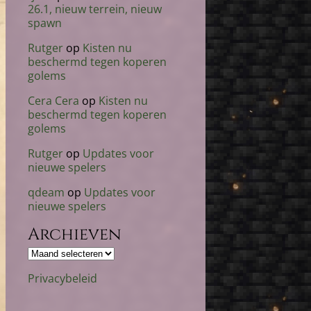
26.1, nieuw terrein, nieuw
spawn
Rutger
op
Kisten nu
beschermd tegen koperen
golems
Cera Cera
op
Kisten nu
beschermd tegen koperen
golems
Rutger
op
Updates voor
nieuwe spelers
qdeam
op
Updates voor
nieuwe spelers
Archieven
Archieven
Privacybeleid