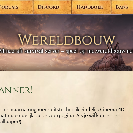
Forums
Discord
Handboek
Bans
Wereldbouw
Minecraft survival server – speel op mc.wereldbouw.ne
anner!
stel en daarna nog meer uitstel heb ik eindelijk Cinema 4D
at nu eindelijk op de voorpagina. Als je wil kan je
hier
allpaper!)