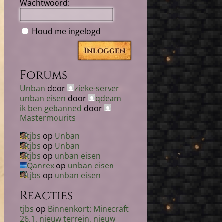
Wachtwoord:
Houd me ingelogd
Inloggen
Forums
Unban
door
zieke-server
unban eisen
door
qdeam
ik ben gebanned
door
Mastermourits
tjbs
op
Unban
tjbs
op
Unban
tjbs
op
unban eisen
Qanrex
op
unban eisen
tjbs
op
unban eisen
Reacties
tjbs
op
Binnenkort: Minecraft
26.1, nieuw terrein, nieuw