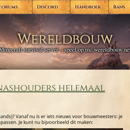
Forums
Discord
Handboek
Bans
Wereldbouw
Minecraft survival server – speel op mc.wereldbouw.ne
rnashouders helemaal
ands)? Vanaf nu is er iets nieuws voor bouwmeesters: je
passen. Je kunt nu bijvoorbeeld dit maken: