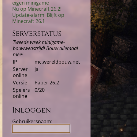
eigen minigame
Nu op Minecraft 26.2!
Update-alarm! Blijft op
Minecraft 26.1
Serverstatus
Tweede week minigame-
bouwwedstrijd! Bouw allemaal
mee!
IP
mc.wereldbouw.net
Server
ja
online
Versie
Paper 26.2
Spelers
0/20
online
Inloggen
Gebruikersnaam: