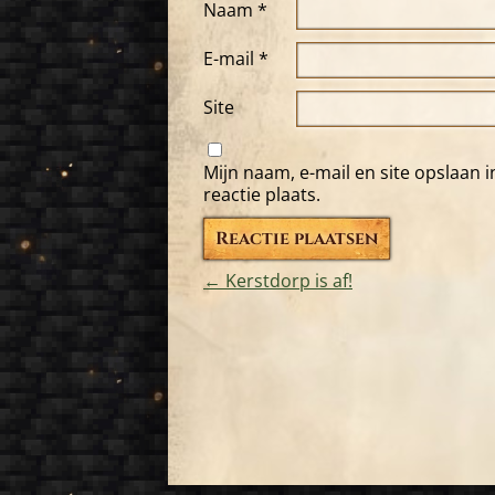
Naam
*
E-mail
*
Site
Mijn naam, e-mail en site opslaan 
reactie plaats.
←
Kerstdorp is af!
Bericht
navigatie