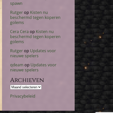
spawn
Rutger
op
Kisten nu
beschermd tegen koperen
golems
Cera Cera
op
Kisten nu
beschermd tegen koperen
golems
Rutger
op
Updates voor
nieuwe spelers
qdeam
op
Updates voor
nieuwe spelers
Archieven
Archieven
Privacybeleid