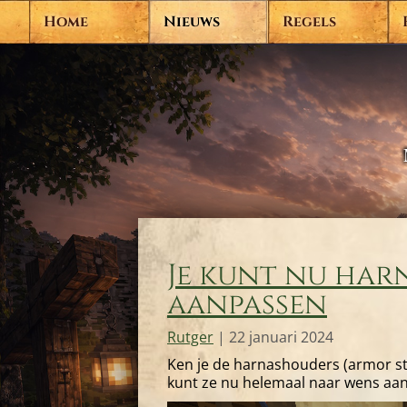
Home
Nieuws
Regels
Je kunt nu ha
aanpassen
Rutger
|
22 januari 2024
Ken je de harnashouders (armor st
kunt ze nu helemaal naar wens aan