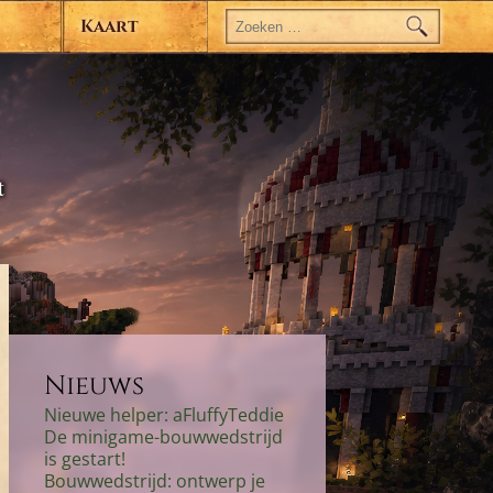
Zoeken
naar:
Kaart
t
Nieuws
Nieuwe helper: aFluffyTeddie
De minigame-bouwwedstrijd
is gestart!
Bouwwedstrijd: ontwerp je