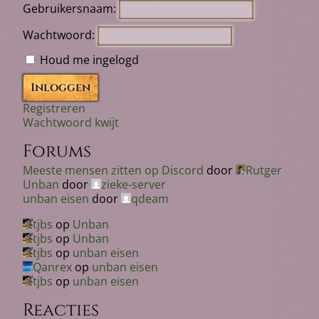
Gebruikersnaam:
Wachtwoord:
Houd me ingelogd
Inloggen
Registreren
Wachtwoord kwijt
Forums
Meeste mensen zitten op Discord
door
Rutger
Unban
door
zieke-server
unban eisen
door
qdeam
tjbs
op
Unban
tjbs
op
Unban
tjbs
op
unban eisen
Qanrex
op
unban eisen
tjbs
op
unban eisen
Reacties