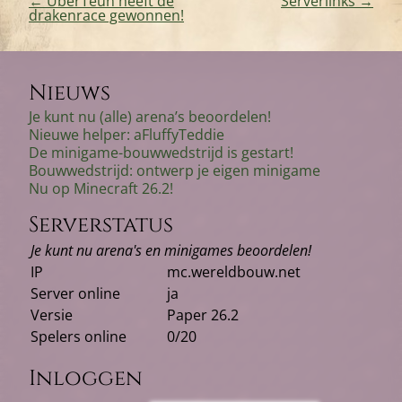
←
UberTeun heeft de
Serverlinks
→
drakenrace gewonnen!
Bericht
navigatie
Nieuws
Je kunt nu (alle) arena’s beoordelen!
Nieuwe helper: aFluffyTeddie
De minigame-bouwwedstrijd is gestart!
Bouwwedstrijd: ontwerp je eigen minigame
Nu op Minecraft 26.2!
Serverstatus
Je kunt nu arena's en minigames beoordelen!
IP
mc.wereldbouw.net
Server online
ja
Versie
Paper 26.2
Spelers online
0/20
Inloggen