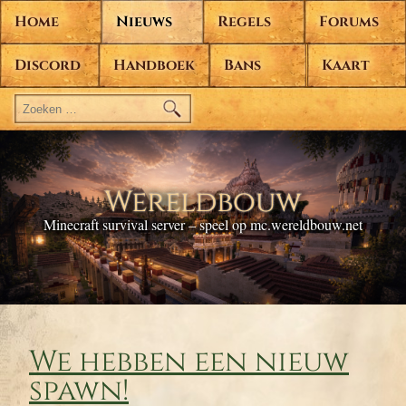
Home
Nieuws
Regels
Forums
Discord
Handboek
Bans
Kaart
Zoeken
naar:
Wereldbouw
Minecraft survival server – speel op mc.wereldbouw.net
We hebben een nieuw
spawn!