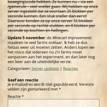
bewegingscode hebben. Ze kunnen nu – via een
/gamerule – veel sneller gaan. Wij hebben op onze
server ingesteld dat ze voortaan 25 blokken per
seconde kunnen. Een stuk sneller dan eerst!
Daarvoor konden ze op onze server 16 blokken
per seconde op rechte stukken, en 8 blokken per
seconde op bochten en hellingen.
Update 5 november
: de
Minecart Improvements
maakten te veel farms onklaar. Ik heb ze dus
helaas weer uit moeten zetten. Anders lopen we
het risico dat iedereen nu z’n farms moet
aanpassen aan het experiment, en dan later nog
een keer aan de uiteindelijke versie.
Categorieën:
Server updates
|
Reacties
Geef een reactie
Je e-mailadres wordt niet gepubliceerd.
Vereiste
velden zijn gemarkeerd met
*
Reactie
*