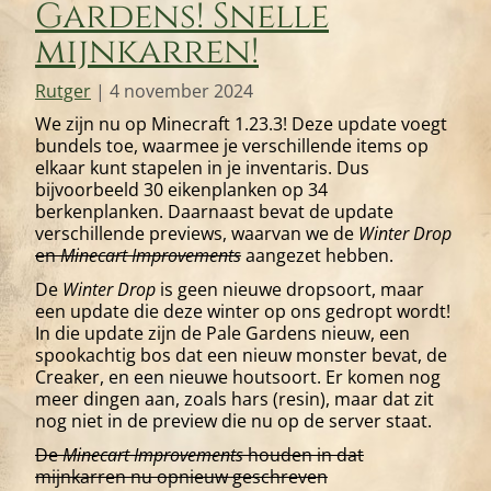
Gardens! Snelle
mijnkarren!
Rutger
|
4 november 2024
We zijn nu op Minecraft 1.23.3! Deze update voegt
bundels toe, waarmee je verschillende items op
elkaar kunt stapelen in je inventaris. Dus
bijvoorbeeld 30 eikenplanken op 34
berkenplanken. Daarnaast bevat de update
verschillende previews, waarvan we de
Winter Drop
en
Minecart Improvements
aangezet hebben.
De
Winter Drop
is geen nieuwe dropsoort, maar
een update die deze winter op ons gedropt wordt!
In die update zijn de Pale Gardens nieuw, een
spookachtig bos dat een nieuw monster bevat, de
Creaker, en een nieuwe houtsoort. Er komen nog
meer dingen aan, zoals hars (resin), maar dat zit
nog niet in de preview die nu op de server staat.
De
Minecart Improvements
houden in dat
mijnkarren nu opnieuw geschreven