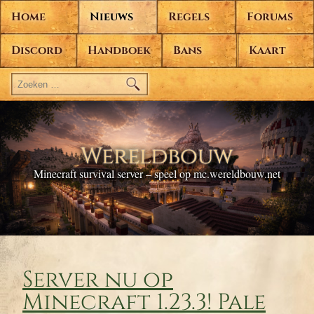
Home
Nieuws
Regels
Forums
Discord
Handboek
Bans
Kaart
Zoeken
naar:
Wereldbouw
Minecraft survival server – speel op mc.wereldbouw.net
Server nu op
Minecraft 1.23.3! Pale