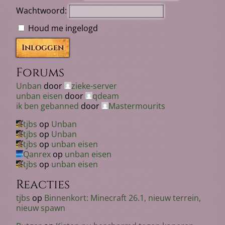
Wachtwoord:
Houd me ingelogd
Inloggen
Forums
Unban
door
zieke-server
unban eisen
door
qdeam
ik ben gebanned
door
Mastermourits
tjbs
op
Unban
tjbs
op
Unban
tjbs
op
unban eisen
Qanrex
op
unban eisen
tjbs
op
unban eisen
Reacties
tjbs
op
Binnenkort: Minecraft 26.1, nieuw terrein,
nieuw spawn