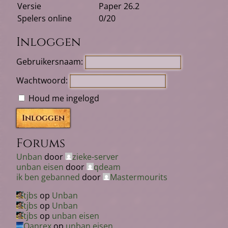
Versie
Paper 26.2
Spelers online
0/20
Inloggen
Gebruikersnaam:
Wachtwoord:
Houd me ingelogd
Inloggen
Forums
Unban
door
zieke-server
unban eisen
door
qdeam
ik ben gebanned
door
Mastermourits
tjbs
op
Unban
tjbs
op
Unban
tjbs
op
unban eisen
Qanrex
op
unban eisen