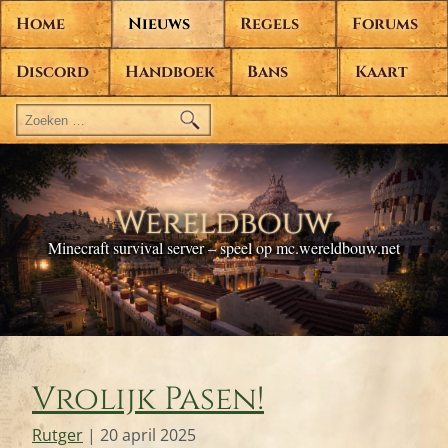
Home
Nieuws
Regels
Forums
Discord
Handboek
Bans
Kaart
Zoeken
naar:
Wereldbouw
Minecraft survival server – speel op mc.wereldbouw.net
Vrolijk Pasen!
Rutger
|
20 april 2025