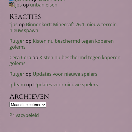
tjbs
op
unban eisen
Reacties
tjbs
op
Binnenkort: Minecraft 26.1, nieuw terrein,
nieuw spawn
Rutger
op
Kisten nu beschermd tegen koperen
golems
Cera Cera
op
Kisten nu beschermd tegen koperen
golems
Rutger
op
Updates voor nieuwe spelers
qdeam
op
Updates voor nieuwe spelers
Archieven
Archieven
Privacybeleid