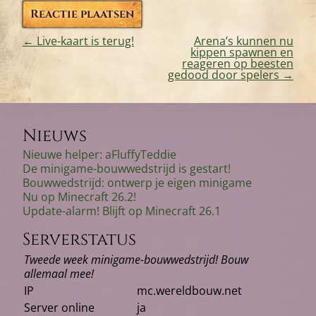
←
Live-kaart is terug!
Arena’s kunnen nu
kippen spawnen en
Bericht
reageren op beesten
gedood door spelers
→
navigatie
Nieuws
Nieuwe helper: aFluffyTeddie
De minigame-bouwwedstrijd is gestart!
Bouwwedstrijd: ontwerp je eigen minigame
Nu op Minecraft 26.2!
Update-alarm! Blijft op Minecraft 26.1
Serverstatus
Tweede week minigame-bouwwedstrijd! Bouw
allemaal mee!
IP
mc.wereldbouw.net
Server online
ja