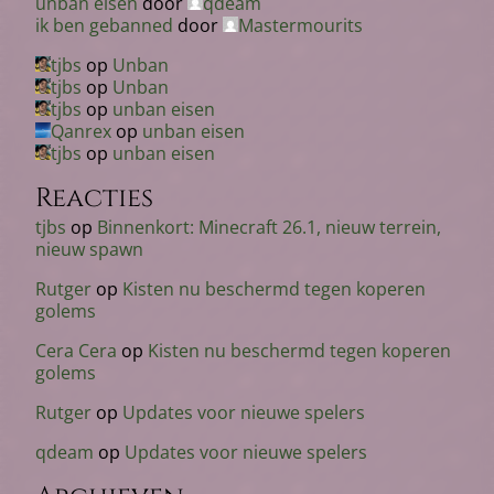
unban eisen
door
qdeam
ik ben gebanned
door
Mastermourits
tjbs
op
Unban
tjbs
op
Unban
tjbs
op
unban eisen
Qanrex
op
unban eisen
tjbs
op
unban eisen
Reacties
tjbs
op
Binnenkort: Minecraft 26.1, nieuw terrein,
nieuw spawn
Rutger
op
Kisten nu beschermd tegen koperen
golems
Cera Cera
op
Kisten nu beschermd tegen koperen
golems
Rutger
op
Updates voor nieuwe spelers
qdeam
op
Updates voor nieuwe spelers