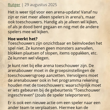
Rutger
|
29 augustus 2025
Het is weer tijd voor een arena-update! Vanaf nu
zijn er niet meer alleen spelers in arena’s, maar
ook toeschouwers. Handig als je alleen wil kijken,
of als je dood bent gegaan en nog met de andere
spelers mee wil kijken.
Hoe werkt het?
Toeschouwers zijn onzichtbaar en beïnvloeden het
spel niet. Ze kunnen geen monsters aanvallen,
blokken plaatsen of slopen, items oppakken, etc.
Ze kunnen wel vliegen.
Je kunt niet bij elke arena toeschouwer zijn. De
arenabouwer moet in de groepsinstellingen de
toeschouwersgroep aanzetten. Vervolgens moet
de arenabouwer ook in het programma rekening
houden met de toeschouwers: waarschijnlijk moet
er iets gebeuren bij de gebeurtenis “Toeschouwer
ingeschreven” (zoals de speler teleporteren).
Er is ook een nieuwe actie om een speler naar een
ander team te verplaatsen. Hiermee kan de