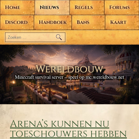
Home
Nieuws
Regels
Forums
Discord
Handboek
Bans
Kaart
Zoeken
naar:
Wereldbouw
Minecraft survival server – speel op mc.wereldbouw.net
Arena’s kunnen nu
toeschouwers hebben