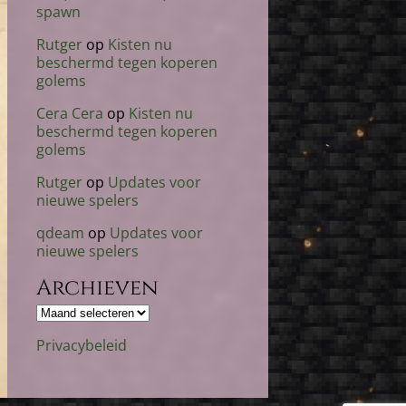
spawn
Rutger
op
Kisten nu
beschermd tegen koperen
golems
Cera Cera
op
Kisten nu
beschermd tegen koperen
golems
Rutger
op
Updates voor
nieuwe spelers
qdeam
op
Updates voor
nieuwe spelers
Archieven
Archieven
Privacybeleid