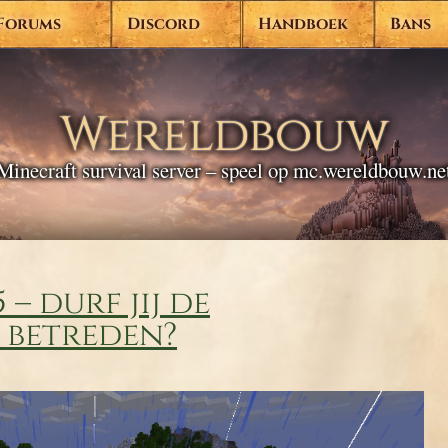
Forums
Discord
Handboek
Bans
Wereldbouw
Minecraft survival server – speel op mc.wereldbouw.ne
– durf jij de
 betreden?