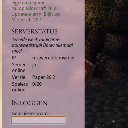
eigen minigame
Nu op Minecraft 26.2!
Update-alarm! Blijft op
Minecraft 26.1
Serverstatus
Tweede week minigame-
bouwwedstrijd! Bouw allemaal
mee!
IP
mc.wereldbouw.net
Server
ja
online
Versie
Paper 26.2
Spelers
0/20
online
Inloggen
Gebruikersnaam: