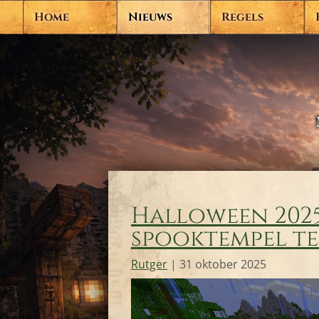
Home
Nieuws
Regels
Halloween 2025 
spooktempel te
Rutger
|
31 oktober 2025