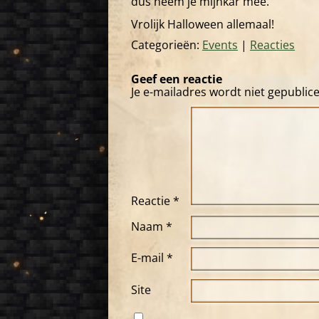
dus neem je mijnkar mee.
Vrolijk Halloween allemaal!
Categorieën:
Events
|
Reacties
Geef een reactie
Je e-mailadres wordt niet gepublic
Reactie
*
Naam
*
E-mail
*
Site