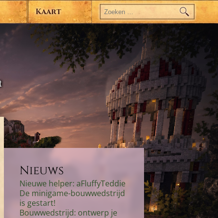
Zoeken
naar:
Kaart
t
Nieuws
Nieuwe helper: aFluffyTeddie
De minigame-bouwwedstrijd
is gestart!
Bouwwedstrijd: ontwerp je