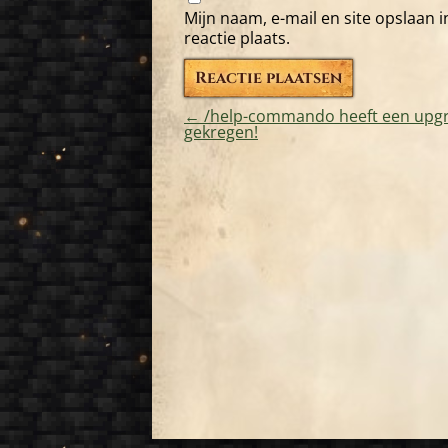
Mijn naam, e-mail en site opslaan 
reactie plaats.
←
/help-commando heeft een upg
gekregen!
Bericht
navigatie