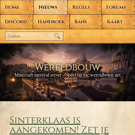
Home
Nieuws
Regels
Forums
Discord
Handboek
Bans
Kaart
Zoeken
naar:
Wereldbouw
Minecraft survival server – speel op mc.wereldbouw.net
Sinterklaas is
aangekomen! Zet je