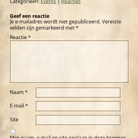
Categorieën:
Events
|
Reacties
Geef een reactie
Je e-mailadres wordt niet gepubliceerd.
Vereiste
velden zijn gemarkeerd met
*
Reactie
*
Naam
*
E-mail
*
Site
Mijn naam, e-mail en site opslaan in deze browser