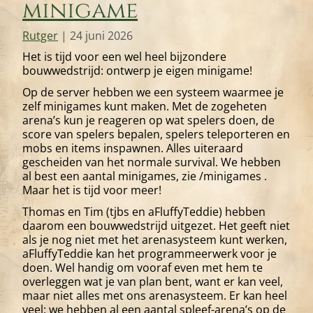
minigame
Rutger
|
24 juni 2026
Het is tijd voor een wel heel bijzondere
bouwwedstrijd: ontwerp je eigen minigame!
Op de server hebben we een systeem waarmee je
zelf minigames kunt maken. Met de zogeheten
arena’s kun je reageren op wat spelers doen, de
score van spelers bepalen, spelers teleporteren en
mobs en items inspawnen. Alles uiteraard
gescheiden van het normale survival. We hebben
al best een aantal minigames, zie /minigames .
Maar het is tijd voor meer!
Thomas en Tim (tjbs en aFluffyTeddie) hebben
daarom een bouwwedstrijd uitgezet. Het geeft niet
als je nog niet met het arenasysteem kunt werken,
aFluffyTeddie kan het programmeerwerk voor je
doen. Wel handig om vooraf even met hem te
overleggen wat je van plan bent, want er kan veel,
maar niet alles met ons arenasysteem. Er kan heel
veel: we hebben al een aantal spleef-arena’s op de