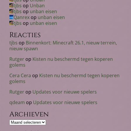
tjbs
op
Unban
tjbs
op
unban eisen
Qanrex
op
unban eisen
tjbs
op
unban eisen
Reacties
tjbs
op
Binnenkort: Minecraft 26.1, nieuw terrein,
nieuw spawn
Rutger
op
Kisten nu beschermd tegen koperen
golems
Cera Cera
op
Kisten nu beschermd tegen koperen
golems
Rutger
op
Updates voor nieuwe spelers
qdeam
op
Updates voor nieuwe spelers
Archieven
Archieven