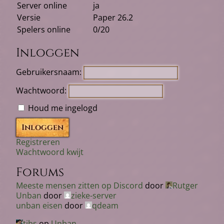
Server online
ja
Versie
Paper 26.2
Spelers online
0/20
Inloggen
Gebruikersnaam:
Wachtwoord:
Houd me ingelogd
Inloggen
Registreren
Wachtwoord kwijt
Forums
Meeste mensen zitten op Discord
door
Rutger
Unban
door
zieke-server
unban eisen
door
qdeam
tjbs
op
Unban