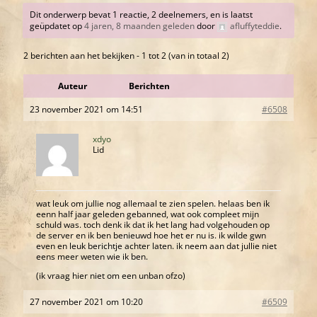
Dit onderwerp bevat 1 reactie, 2 deelnemers, en is laatst
geüpdatet op
4 jaren, 8 maanden geleden
door
afluffyteddie
.
2 berichten aan het bekijken - 1 tot 2 (van in totaal 2)
Auteur
Berichten
23 november 2021 om 14:51
#6508
xdyo
Lid
wat leuk om jullie nog allemaal te zien spelen. helaas ben ik
eenn half jaar geleden gebanned, wat ook compleet mijn
schuld was. toch denk ik dat ik het lang had volgehouden op
de server en ik ben benieuwd hoe het er nu is. ik wilde gwn
even en leuk berichtje achter laten. ik neem aan dat jullie niet
eens meer weten wie ik ben.
(ik vraag hier niet om een unban ofzo)
27 november 2021 om 10:20
#6509