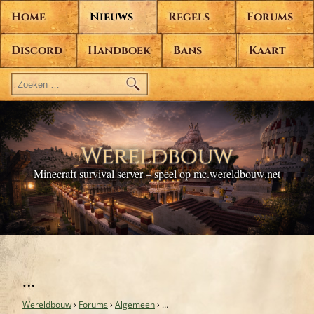
Home
Nieuws
Regels
Forums
Discord
Handboek
Bans
Kaart
Zoeken
naar:
Wereldbouw
Minecraft survival server – speel op mc.wereldbouw.net
…
Wereldbouw
›
Forums
›
Algemeen
›
…