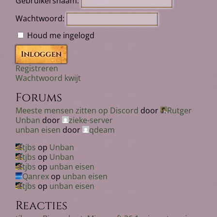
Gebruikersnaam:
Wachtwoord:
Houd me ingelogd
Inloggen
Registreren
Wachtwoord kwijt
Forums
Meeste mensen zitten op Discord
door
Rutger
Unban
door
zieke-server
unban eisen
door
qdeam
tjbs
op
Unban
tjbs
op
Unban
tjbs
op
unban eisen
Qanrex
op
unban eisen
tjbs
op
unban eisen
Reacties