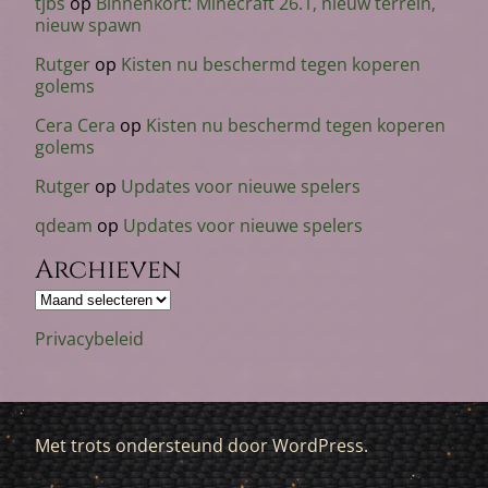
tjbs
op
Binnenkort: Minecraft 26.1, nieuw terrein,
nieuw spawn
Rutger
op
Kisten nu beschermd tegen koperen
golems
Cera Cera
op
Kisten nu beschermd tegen koperen
golems
Rutger
op
Updates voor nieuwe spelers
qdeam
op
Updates voor nieuwe spelers
Archieven
Archieven
Privacybeleid
Met trots ondersteund door WordPress.