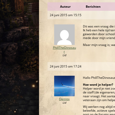
Auteur
Berichten
24 juni 2015 om 15:15
Dit was een vraag die 
Ik heb een hele tijd te
geworden door school
mede door mijn vrien
Maar mijn vraag is; w
PhillTheDinosau
r
Lid
24 juni 2015 om 17:24
Hallo PhillTheDinosaur
Hoe word je helper?
Helper word je niet zo
de staff (de eigenaren
naar vraagt. Het aanta
Qanrex
veteraan zijn om help
Lid
Wij werken nog altijd
beleefde, actieve spe
post op de forums waar