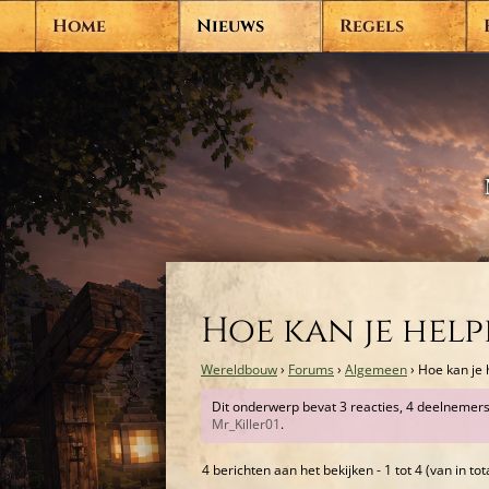
Home
Nieuws
Regels
Hoe kan je hel
Wereldbouw
›
Forums
›
Algemeen
›
Hoe kan je
Dit onderwerp bevat 3 reacties, 4 deelnemers
Mr_Killer01
.
4 berichten aan het bekijken - 1 tot 4 (van in tot