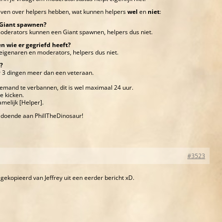
even over helpers hebben, wat kunnen helpers
wel
en
niet
:
 Giant spawnen?
oderators kunnen een Giant spawnen, helpers dus niet.
n wie er gegriefd heeft?
 eigenaren en moderators, helpers dus niet.
r?
r 3 dingen meer dan een veteraan.
iemand te verbannen, dit is wel maximaal 24 uur.
e kicken.
amelijk [Helper].
oldoende aan PhillTheDinosaur!
#3523
ekopieerd van Jeffrey uit een eerder bericht xD.