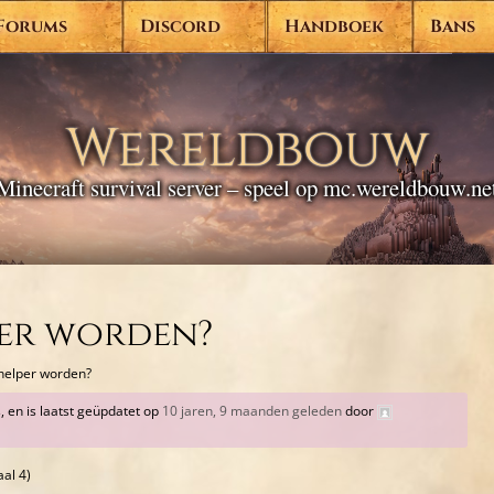
Forums
Discord
Handboek
Bans
Wereldbouw
Minecraft survival server – speel op mc.wereldbouw.ne
per worden?
 helper worden?
, en is laatst geüpdatet op
10 jaren, 9 maanden geleden
door
aal 4)