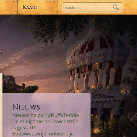
Zoeken
naar:
Kaart
t
Nieuws
Nieuwe helper: aFluffyTeddie
De minigame-bouwwedstrijd
is gestart!
Bouwwedstrijd: ontwerp je