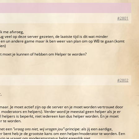
#2801
ik me afvroeg,
rug veel op deze server gezeten, de laatste tijd is dit wat minder
 en un andere game maar ik ben weer van plan om op WB te gaan (komt
den)
at moet je kunnen of hebben om Helper te worden?
#2802
,
maar. Je moet actief zijn op de server en je moet worden vertrouwt door
, moderators en helpers). Verder word je meestal geen helper als je er
l helpers is beperkt, niet iedereen kan dus helper worden. En je moet
er te worden.
 met een
”vraag ons niet, wij vragen jou”
-principe: als jij een aardige,
ler bent heb je de grootste kans om een helper/moderator te worden. Een
in je vraagt om moderatorstatus helpt eigenlijk niet.