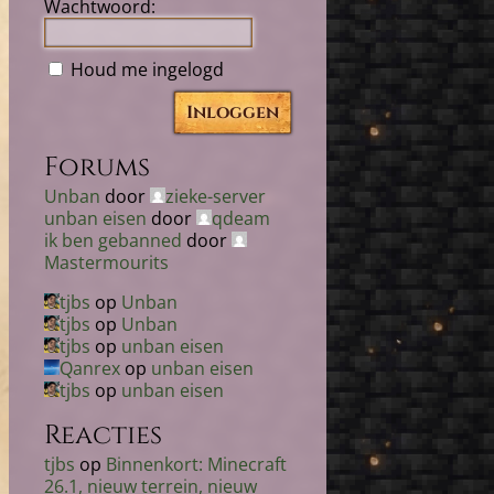
Wachtwoord:
Houd me ingelogd
Inloggen
Forums
Unban
door
zieke-server
unban eisen
door
qdeam
ik ben gebanned
door
Mastermourits
tjbs
op
Unban
tjbs
op
Unban
tjbs
op
unban eisen
Qanrex
op
unban eisen
tjbs
op
unban eisen
Reacties
tjbs
op
Binnenkort: Minecraft
26.1, nieuw terrein, nieuw