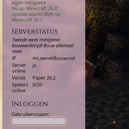
eigen minigame
Nu op Minecraft 26.2!
Update-alarm! Blijft op
Minecraft 26.1
Serverstatus
Tweede week minigame-
bouwwedstrijd! Bouw allemaal
mee!
IP
mc.wereldbouw.net
Server
ja
online
Versie
Paper 26.2
Spelers
0/20
online
Inloggen
Gebruikersnaam: