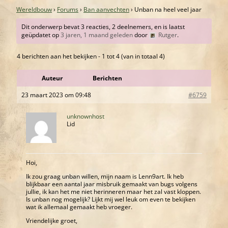
Wereldbouw
›
Forums
›
Ban aanvechten
›
Unban na heel veel jaar
Dit onderwerp bevat 3 reacties, 2 deelnemers, en is laatst
geüpdatet op
3 jaren, 1 maand geleden
door
Rutger
.
4 berichten aan het bekijken - 1 tot 4 (van in totaal 4)
Auteur
Berichten
23 maart 2023 om 09:48
#6759
unknownhost
Lid
Hoi,
Ik zou graag unban willen, mijn naam is Lenn9art. Ik heb
blijkbaar een aantal jaar misbruik gemaakt van bugs volgens
jullie, ik kan het me niet herinneren maar het zal vast kloppen.
Is unban nog mogelijk? Lijkt mij wel leuk om even te bekijken
wat ik allemaal gemaakt heb vroeger.
Vriendelijke groet,