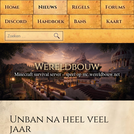
Home
Nieuws
Regels
Forums
Discord
Handboek
Bans
Kaart
Zoeken
naar:
Wereldbouw
Minecraft survival server – speel op mc.wereldbouw.net
Unban na heel veel
jaar