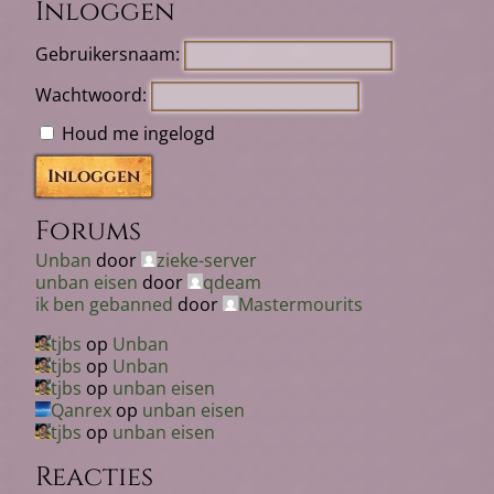
Inloggen
Gebruikersnaam:
Wachtwoord:
Houd me ingelogd
Inloggen
Forums
Unban
door
zieke-server
unban eisen
door
qdeam
ik ben gebanned
door
Mastermourits
tjbs
op
Unban
tjbs
op
Unban
tjbs
op
unban eisen
Qanrex
op
unban eisen
tjbs
op
unban eisen
Reacties