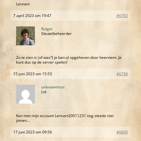
Lennart
7 april 2023 om 19:47
#6763
Rutger
Sleutelbeheerder
Zo te zien is (of was?) je ban al opgeheven door heerxtem. Je
kunt dus op de server spelen!
15 juni 2023 om 15:53
#6798
unknownhost
Lid
Kan met mijn account Lennart20011231 nog steeds niet
joinen…
17 juni 2023 om 09:56
#6800