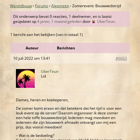
Wereldbouw
›
Forums
›
Algemeen
›
Zomerevent: Bouwwedstrijd
Dit onderwerp bevat 0 reacties, 1 deelnemer, en is laatst
geüpdatet op
4 jaren, 1 maand geleden
door
UberTeun
.
1 bericht aan het bekijken (van in totaal 1)
Auteur
Berichten
10 juli 2022 om 13:41
#6663
UberTeun
Lid
Dames, heren en koekeperen,
De zomer komt eraan en dat betekent dat het tijd is voor een
leuk event op de server! Daarom organiseer ik deze zomer
een hele toffe bouwwedstrijd. Iedereen mag meedoen en
iedereen die zijn bouwwerk afmaakt ontvangt van mij een
prijs, dus vooral meedoen!
– Wat is de bedoeling?