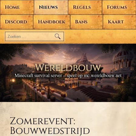
Home
Nieuws
Regels
Forums
Discord
Handboek
Bans
Kaart
Zoeken
naar:
Wereldbouw
Minecraft survival server – speel op mc.wereldbouw.net
Zomerevent:
Bouwwedstrijd