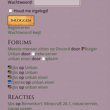
Wachtwoord:
Houd me ingelogd
Inloggen
Registreren
Wachtwoord kwijt
Forums
Meeste mensen zitten op Discord
door
Rutger
Unban
door
zieke-server
unban eisen
door
qdeam
tjbs
op
Unban
tjbs
op
Unban
tjbs
op
unban eisen
Qanrex
op
unban eisen
tjbs
op
unban eisen
Reacties
tjbs
op
Binnenkort: Minecraft 26.1, nieuw terrein,
nieuw spawn