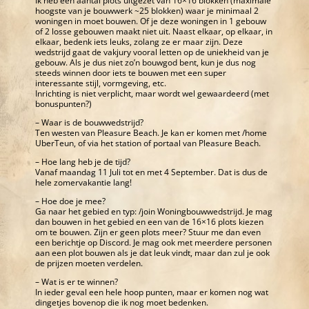
Ik heb een aantal plots uitgezet van 16×16 blokken (maximale
hoogste van je bouwwerk ~25 blokken) waar je minimaal 2
woningen in moet bouwen. Of je deze woningen in 1 gebouw
of 2 losse gebouwen maakt niet uit. Naast elkaar, op elkaar, in
elkaar, bedenk iets leuks, zolang ze er maar zijn. Deze
wedstrijd gaat de vakjury vooral letten op de uniekheid van je
gebouw. Als je dus niet zo’n bouwgod bent, kun je dus nog
steeds winnen door iets te bouwen met een super
interessante stijl, vormgeving, etc.
Inrichting is niet verplicht, maar wordt wel gewaardeerd (met
bonuspunten?)
– Waar is de bouwwedstrijd?
Ten westen van Pleasure Beach. Je kan er komen met /home
UberTeun, of via het station of portaal van Pleasure Beach.
– Hoe lang heb je de tijd?
Vanaf maandag 11 Juli tot en met 4 September. Dat is dus de
hele zomervakantie lang!
– Hoe doe je mee?
Ga naar het gebied en typ: /join Woningbouwwedstrijd. Je mag
dan bouwen in het gebied en een van de 16×16 plots kiezen
om te bouwen. Zijn er geen plots meer? Stuur me dan even
een berichtje op Discord. Je mag ook met meerdere personen
aan een plot bouwen als je dat leuk vindt, maar dan zul je ook
de prijzen moeten verdelen.
– Wat is er te winnen?
In ieder geval een hele hoop punten, maar er komen nog wat
dingetjes bovenop die ik nog moet bedenken.