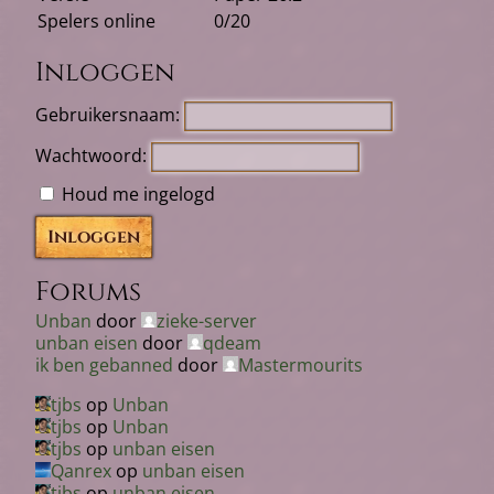
Spelers online
0/20
Inloggen
Gebruikersnaam:
Wachtwoord:
Houd me ingelogd
Inloggen
Forums
Unban
door
zieke-server
unban eisen
door
qdeam
ik ben gebanned
door
Mastermourits
tjbs
op
Unban
tjbs
op
Unban
tjbs
op
unban eisen
Qanrex
op
unban eisen
tjbs
op
unban eisen