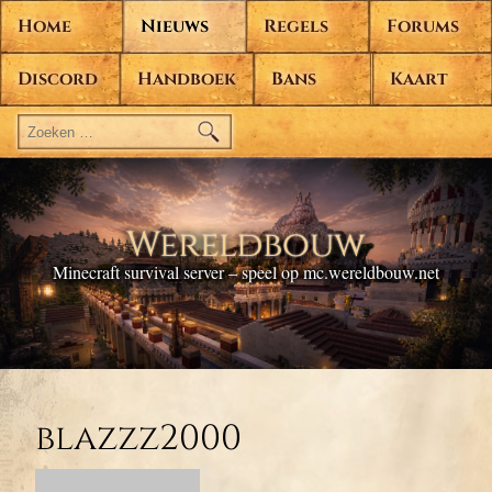
Home
Nieuws
Regels
Forums
Discord
Handboek
Bans
Kaart
Zoeken
naar:
Wereldbouw
Minecraft survival server – speel op mc.wereldbouw.net
blazzz2000