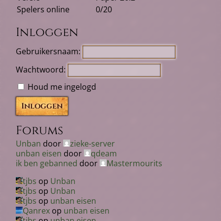
Spelers online
0/20
Inloggen
Gebruikersnaam:
Wachtwoord:
Houd me ingelogd
Inloggen
Forums
Unban
door
zieke-server
unban eisen
door
qdeam
ik ben gebanned
door
Mastermourits
tjbs
op
Unban
tjbs
op
Unban
tjbs
op
unban eisen
Qanrex
op
unban eisen
tjbs
op
unban eisen