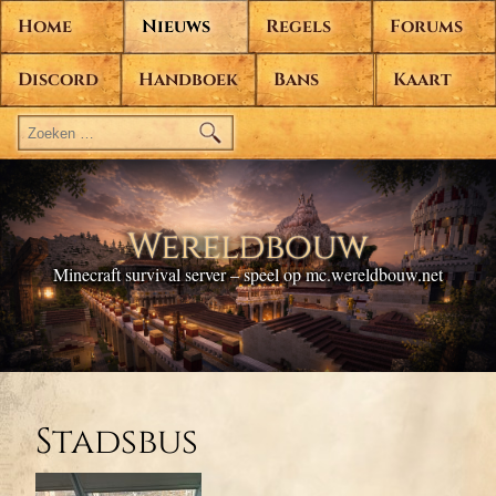
Home
Nieuws
Regels
Forums
Discord
Handboek
Bans
Kaart
Zoeken
naar:
Wereldbouw
Minecraft survival server – speel op mc.wereldbouw.net
Stadsbus