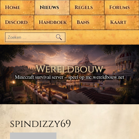
Home
Nieuws
Regels
Forums
Discord
Handboek
Bans
Kaart
Zoeken
naar:
Wereldbouw
Minecraft survival server – speel op mc.wereldbouw.net
spindizzy69