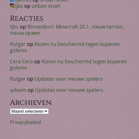
tjbs
op
unban eisen
Reacties
tjbs
op
Binnenkort: Minecraft 26.1, nieuw terrein,
nieuw spawn
Rutger
op
Kisten nu beschermd tegen koperen
golems
Cera Cera
op
Kisten nu beschermd tegen koperen
golems
Rutger
op
Updates voor nieuwe spelers
qdeam
op
Updates voor nieuwe spelers
Archieven
Archieven
Privacybeleid