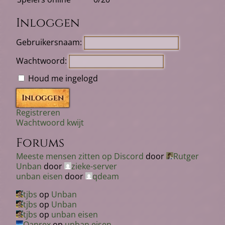
Inloggen
Gebruikersnaam:
Wachtwoord:
Houd me ingelogd
Inloggen
Registreren
Wachtwoord kwijt
Forums
Meeste mensen zitten op Discord
door
Rutger
Unban
door
zieke-server
unban eisen
door
qdeam
tjbs
op
Unban
tjbs
op
Unban
tjbs
op
unban eisen
Qanrex
op
unban eisen