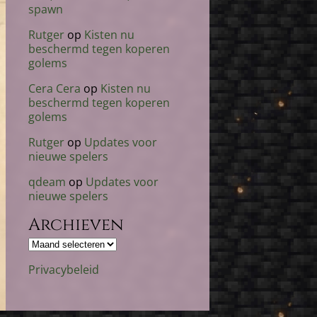
spawn
Rutger
op
Kisten nu
beschermd tegen koperen
golems
Cera Cera
op
Kisten nu
beschermd tegen koperen
golems
Rutger
op
Updates voor
nieuwe spelers
qdeam
op
Updates voor
nieuwe spelers
Archieven
Archieven
Privacybeleid