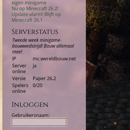
eigen minigame
Nu op Minecraft 26.2!
Update-alarm! Blijft op
Minecraft 26.1
Serverstatus
Tweede week minigame-
bouwwedstrijd! Bouw allemaal
mee!
IP
mc.wereldbouw.net
Server
ja
online
Versie
Paper 26.2
Spelers
0/20
online
Inloggen
Gebruikersnaam: