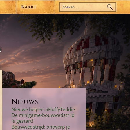
Zoeken
naar:
Kaart
t
Nieuws
Nieuwe helper: aFluffyTeddie
De minigame-bouwwedstrijd
is gestart!
Bouwwedstrijd: ontwerp je