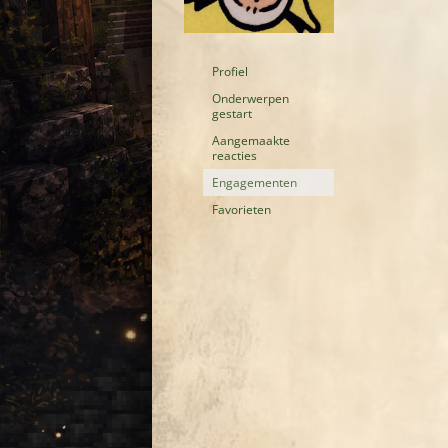
Profiel
Onderwerpen
gestart
Aangemaakte
reacties
Engagementen
Favorieten