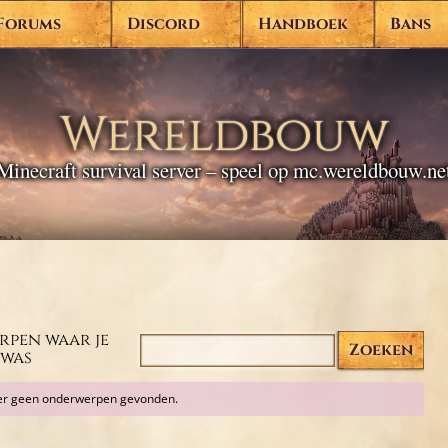
Forums
Discord
Handboek
Bans
Wereldbouw
Minecraft survival server – speel op mc.wereldbouw.ne
pen waar je
 was
er geen onderwerpen gevonden.