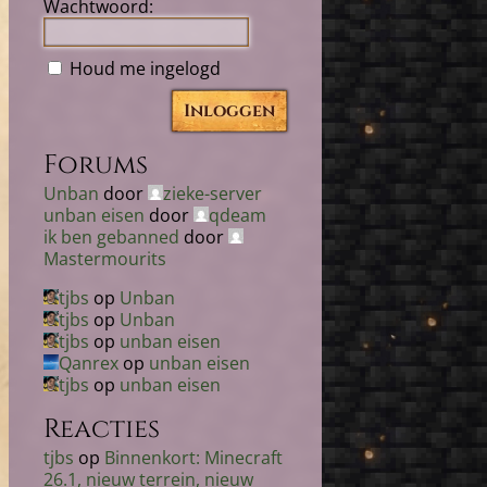
Wachtwoord:
Houd me ingelogd
Inloggen
Forums
Unban
door
zieke-server
unban eisen
door
qdeam
ik ben gebanned
door
Mastermourits
tjbs
op
Unban
tjbs
op
Unban
tjbs
op
unban eisen
Qanrex
op
unban eisen
tjbs
op
unban eisen
Reacties
tjbs
op
Binnenkort: Minecraft
26.1, nieuw terrein, nieuw