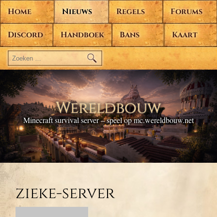
Home
Nieuws
Regels
Forums
Discord
Handboek
Bans
Kaart
Zoeken
naar:
Wereldbouw
Minecraft survival server – speel op mc.wereldbouw.net
zieke-server