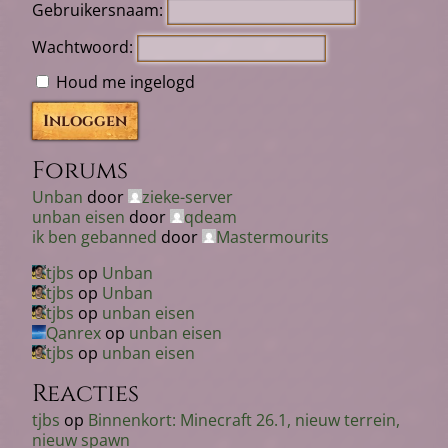
Gebruikersnaam:
Wachtwoord:
Houd me ingelogd
Inloggen
Forums
Unban
door
zieke-server
unban eisen
door
qdeam
ik ben gebanned
door
Mastermourits
tjbs
op
Unban
tjbs
op
Unban
tjbs
op
unban eisen
Qanrex
op
unban eisen
tjbs
op
unban eisen
Reacties
tjbs
op
Binnenkort: Minecraft 26.1, nieuw terrein,
nieuw spawn