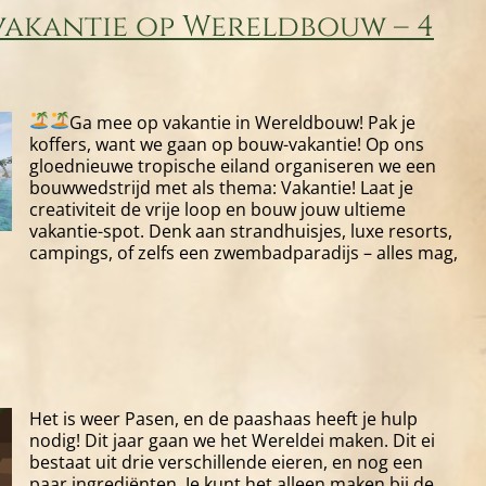
Minecraft
vakantie op Wereldbouw – 4
1.21.7!
Ga mee op vakantie in Wereldbouw!
Pak je
koffers, want we gaan op bouw-vakantie! Op ons
gloednieuwe tropische eiland organiseren we een
bouwwedstrijd met als thema: Vakantie! Laat je
creativiteit de vrije loop en bouw jouw ultieme
vakantie-spot. Denk aan strandhuisjes, luxe resorts,
campings, of zelfs een zwembadparadijs – alles mag,
Het is weer Pasen, en de paashaas heeft je hulp
nodig! Dit jaar gaan we het Wereldei maken. Dit ei
bestaat uit drie verschillende eieren, en nog een
paar ingrediënten. Je kunt het alleen maken bij de