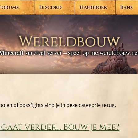
Forums
Discord
Handboek
Bans
Wereldbouw
Minecraft survival server – speel op mc.wereldbouw.ne
ien of bossfights vind je in deze categorie terug.
gaat verder… Bouw je mee?