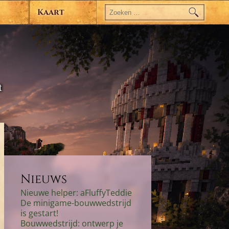
Zoeken
naar:
Kaart
t
Nieuws
Nieuwe helper: aFluffyTeddie
De minigame-bouwwedstrijd
is gestart!
Bouwwedstrijd: ontwerp je