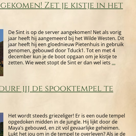
gekomen! Zet je kistje in het
De Sint is op de server aangekomen! Net als vorig
jaar heeft hij aangemeerd bij het Wilde Westen. Dit
jaar heeft hij een gloednieuw Pietenhuis in gebruik
genomen, gebouwd door Tduck1. Tot en met 4
december kun je de boot opgaan om je kistje te
Sinterkla
zetten. Wie weet stopt de Sint er dan wel iets
…
is
aangeko
Zet
durf jij de spooktempel te
je
kistje
in
het
Pietenhu
Het wordt steeds griezeliger! Er is een oude tempel
opgedoken midden in de jungle. Hij lijkt door de
Maya’s gebouwd, en zit vol gevaarlijke geheimen.
Lukt het jou om in de tempel te overleven? Als je de