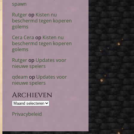
spawn
Rutger
op
Kisten nu
beschermd tegen koperen
golems
Cera Cera
op
Kisten nu
beschermd tegen koperen
golems
Rutger
op
Updates voor
nieuwe spelers
qdeam
op
Updates voor
nieuwe spelers
Archieven
Archieven
Privacybeleid