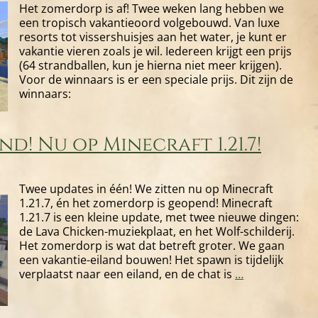
Het zomerdorp is af! Twee weken lang hebben we
een tropisch vakantieoord volgebouwd. Van luxe
resorts tot vissershuisjes aan het water, je kunt er
vakantie vieren zoals je wil. Iedereen krijgt een prijs
(64 strandballen, kun je hierna niet meer krijgen).
Voor de winnaars is er een speciale prijs. Dit zijn de
winnaars:
! Nu op Minecraft 1.21.7!
Twee updates in één! We zitten nu op Minecraft
1.21.7, én het zomerdorp is geopend! Minecraft
1.21.7 is een kleine update, met twee nieuwe dingen:
de Lava Chicken-muziekplaat, en het Wolf-schilderij.
Het zomerdorp is wat dat betreft groter. We gaan
een vakantie-eiland bouwen! Het spawn is tijdelijk
Zomerdorp
verplaatst naar een eiland, en de chat is
…
geopend!
Nu
op