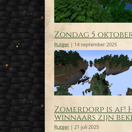
Zondag 5 oktober,
Rutger
|
14 september 2025
Zomerdorp is af! 
winnaars zijn bek
Rutger
|
21 juli 2025