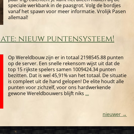
speciale werkbank in de paasgrot. Volg de bordjes
vanaf het spawn voor meer informatie. Vrolijk Pasen
allemaal!
pdate: nieuw puntensysteem!
Op Wereldbouw zijn er in totaal 2198545.88 punten
op de server. Een snelle rekensom wijst uit dat de
top 15 rijkste spelers samen 1009424.34 punten
bezitten. Dat is wel 45,91% van het totaal. De situatie
is compleet uit de hand gelopen! De elite houdt alle
punten voor zichzelf, voor ons hardwerkende
[1
gewone Wereldbouwers blijft niks
…
april]
Grote
update:
ie
nieuwer
→
nieuw
puntensysteem!