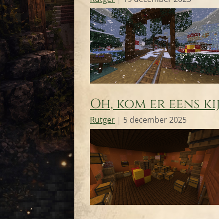
Oh, kom er eens ki
Rutger
|
5 december 2025