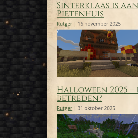
Sinterklaas is aan
Pietenhuis
Rutger
|
16 november 2025
Halloween 2025 – 
betreden?
Rutger
|
31 oktober 2025