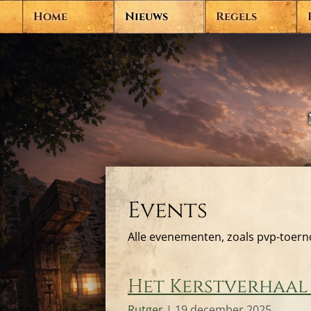
Home
Nieuws
Regels
Events
Alle evenementen, zoals pvp-toernoo
Het Kerstverhaal 
Rutger
|
19 december 2025