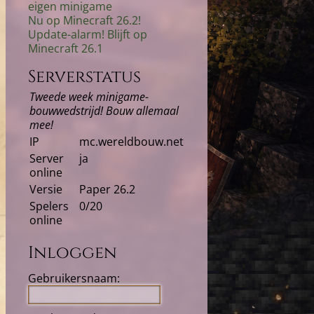
eigen minigame
Nu op Minecraft 26.2!
Update-alarm! Blijft op
Minecraft 26.1
Serverstatus
Tweede week minigame-
bouwwedstrijd! Bouw allemaal
mee!
IP
mc.wereldbouw.net
Server
ja
online
Versie
Paper 26.2
Spelers
0/20
online
Inloggen
Gebruikersnaam: