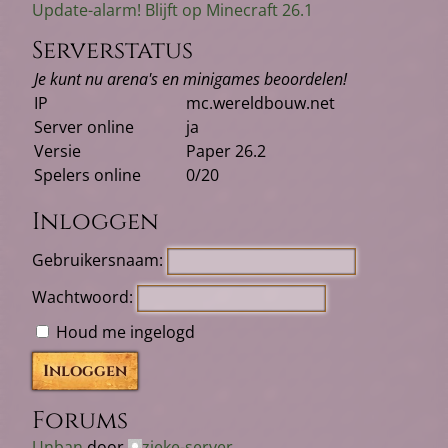
Update-alarm! Blijft op Minecraft 26.1
Serverstatus
Je kunt nu arena's en minigames beoordelen!
IP
mc.wereldbouw.net
Server online
ja
Versie
Paper 26.2
Spelers online
0/20
Inloggen
Gebruikersnaam:
Wachtwoord:
Houd me ingelogd
Inloggen
Forums
Unban
door
zieke-server