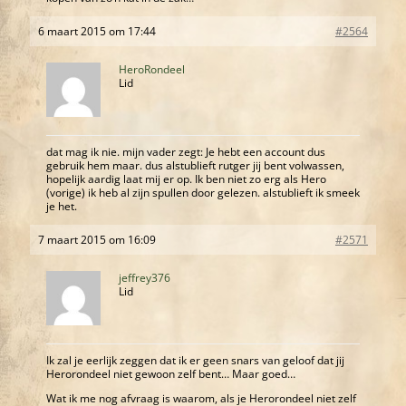
6 maart 2015 om 17:44
#2564
HeroRondeel
Lid
dat mag ik nie. mijn vader zegt: Je hebt een account dus
gebruik hem maar. dus alstublieft rutger jij bent volwassen,
hopelijk aardig laat mij er op. Ik ben niet zo erg als Hero
(vorige) ik heb al zijn spullen door gelezen. alstublieft ik smeek
je het.
7 maart 2015 om 16:09
#2571
jeffrey376
Lid
Ik zal je eerlijk zeggen dat ik er geen snars van geloof dat jij
Herorondeel niet gewoon zelf bent… Maar goed…
Wat ik me nog afvraag is waarom, als je Herorondeel niet zelf