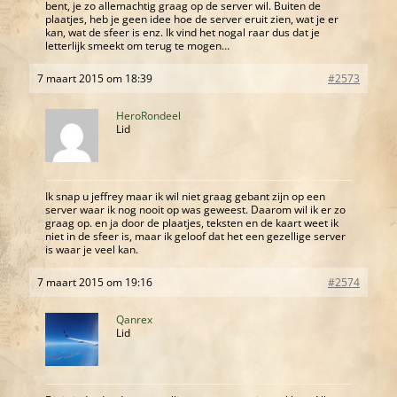
bent, je zo allemachtig graag op de server wil. Buiten de
plaatjes, heb je geen idee hoe de server eruit zien, wat je er
kan, wat de sfeer is enz. Ik vind het nogal raar dus dat je
letterlijk smeekt om terug te mogen…
7 maart 2015 om 18:39
#2573
HeroRondeel
Lid
Ik snap u jeffrey maar ik wil niet graag gebant zijn op een
server waar ik nog nooit op was geweest. Daarom wil ik er zo
graag op. en ja door de plaatjes, teksten en de kaart weet ik
niet in de sfeer is, maar ik geloof dat het een gezellige server
is waar je veel kan.
7 maart 2015 om 19:16
#2574
Qanrex
Lid