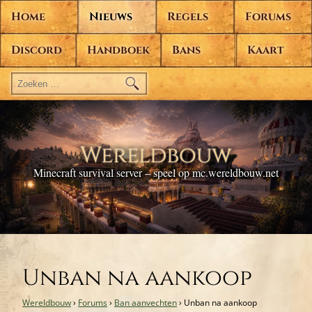
Home
Nieuws
Regels
Forums
Discord
Handboek
Bans
Kaart
Zoeken
naar:
Wereldbouw
Minecraft survival server – speel op mc.wereldbouw.net
Unban na aankoop
Wereldbouw
›
Forums
›
Ban aanvechten
›
Unban na aankoop