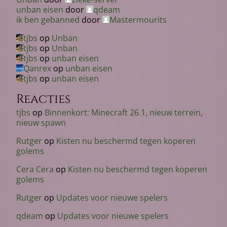
unban eisen
door
qdeam
ik ben gebanned
door
Mastermourits
tjbs
op
Unban
tjbs
op
Unban
tjbs
op
unban eisen
Qanrex
op
unban eisen
tjbs
op
unban eisen
Reacties
tjbs
op
Binnenkort: Minecraft 26.1, nieuw terrein,
nieuw spawn
Rutger
op
Kisten nu beschermd tegen koperen
golems
Cera Cera
op
Kisten nu beschermd tegen koperen
golems
Rutger
op
Updates voor nieuwe spelers
qdeam
op
Updates voor nieuwe spelers