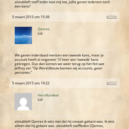
alstublieft staff leden laat mij toe, jullie geven iedereen toch
een kans?
5 maart 2015 om 15:36
#2556
Qanrex
Lid
We geven inderdaad mensen een tweede kans, maar je
account heeft al ongeveer 10 keer een ’tweede’ kans
gekregen. Dus dan komen we weer terug op het feit wat
Jeffrey zei: ”Op Wereldbouw bannen wij accounts, geen
personen.”
5 maart 2015 om 19:22
#2557
HeroRondeel
Lid
alstublieft Qanrex ik wist niet dat hij zovaak gebant was. ik wist
alleen dat hij gebant was. alstublieft staffleden (Qanrex,