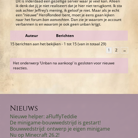
Dit is inderdaad een gezellige server waar je veel kan. Alleen
ik denk dat jij je niet realiseert dat je hier niet terugkomt. Ik sta
ook achter Jeffrey’s mening, ik geloof je niet. Maar als je echt
een ”nieuwe” HeroRondeel bent, moet je eens gaan kijken
naar het forum
ban aanvechten
. Dan zie je waarom je account
verbannen is en waarom je ook geen unban krijgt.
Auteur
Berichten
15 berichten aan het bekijken - 1 tot 15 (van in totaal 29)
1
2
→
Het onderwerp ‘Unban na aankoop’ is gesloten voor nieuwe
reacties.
Nieuws
Nieuwe helper: aFluffyTeddie
De minigame-bouwwedstrijd is gestart!
Bouwwedstrijd: ontwerp je eigen minigame
Nu op Minecraft 26.2!