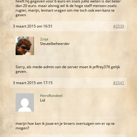
heeft hij gegeven voor 6 euro en zoals jullie weten is dat beter
dan 20 euro. maar alsnog wil ik de hoge staff mensen zoals:
rugter, marijn, lennart vragen om me toch ook een kans te
geven
3 maart 2015 om 16:51
#2539
2zqa
Sleutelbeheerder
Sorry, als mede-admin van de server moet ik jeffrey376 gelijk
geven.
3 maart 2015 om 17:15
#2541
HeroRondeel
Lid
marijn hoe kan ik jouw en je broers overtuigen om er op te
mogen?