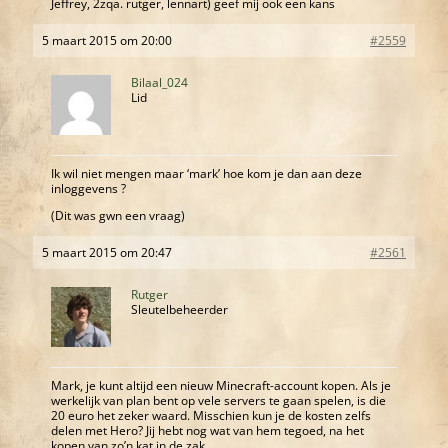
Jeffrey, 2zqa. rutger, lennart) geef mij ook een kans
5 maart 2015 om 20:00
#2559
Bilaal_024
Lid
Ik wil niet mengen maar ‘mark’ hoe kom je dan aan deze
inloggevens ?
(Dit was gwn een vraag)
5 maart 2015 om 20:47
#2561
Rutger
Sleutelbeheerder
Mark, je kunt altijd een nieuw Minecraft-account kopen. Als je
werkelijk van plan bent op vele servers te gaan spelen, is die
20 euro het zeker waard. Misschien kun je de kosten zelfs
delen met Hero? Jij hebt nog wat van hem tegoed, na het
kopen van zo’n kat in de zak…