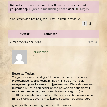
Dit onderwerp bevat 28 reacties, 8 deelnemers, en is laatst
geüpdatet op
11 jaren, 5 maanden geleden
door
Rutger
.
15 berichten aan het bekijken - 1 tot 15 (van in totaal 29)
1
2
→
Auteur
Berichten
2 maart 2015 om 20:13
#2533
HeroRondeel
Lid
Beste staffleden.
Vorige week op zaterdag 28 feburari heb ik het account van
HeroRondeel overgekocht. hij had mij in de e-mail ook
neergezet op welke servers hij gebant was. Wereld-bouw was
nummer 1. Het is een nederlandse bouwserver dus dacht ik
mooi om mee te beginnen. dus daarom vraag ik u (de
staffleden) om het account van HeroRondeel te unbannen en
mij een kans te geven om te kunnen bouwen op uw server.
groetjes De nieuwe eigenaar van HeroRondeel: