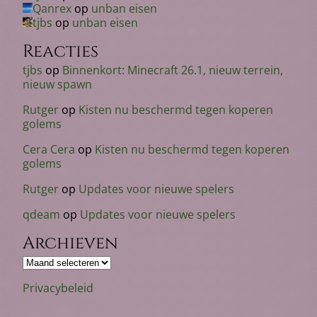
Qanrex
op
unban eisen
tjbs
op
unban eisen
Reacties
tjbs
op
Binnenkort: Minecraft 26.1, nieuw terrein,
nieuw spawn
Rutger
op
Kisten nu beschermd tegen koperen
golems
Cera Cera
op
Kisten nu beschermd tegen koperen
golems
Rutger
op
Updates voor nieuwe spelers
qdeam
op
Updates voor nieuwe spelers
Archieven
Archieven
Privacybeleid