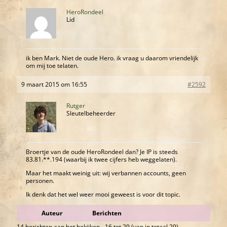
HeroRondeel
Lid
ik ben Mark. Niet de oude Hero. ik vraag u daarom vriendelijk
om mij toe telaten.
9 maart 2015 om 16:55
#2592
Rutger
Sleutelbeheerder
Broertje van de oude HeroRondeel dan? Je IP is steeds
83.81.**.194 (waarbij ik twee cijfers heb weggelaten).
Maar het maakt weinig uit: wij verbannen accounts, geen
personen.
Ik denk dat het wel weer mooi geweest is voor dit topic.
Auteur
Berichten
14 berichten aan het bekijken - 16 tot 29 (van in totaal 29)