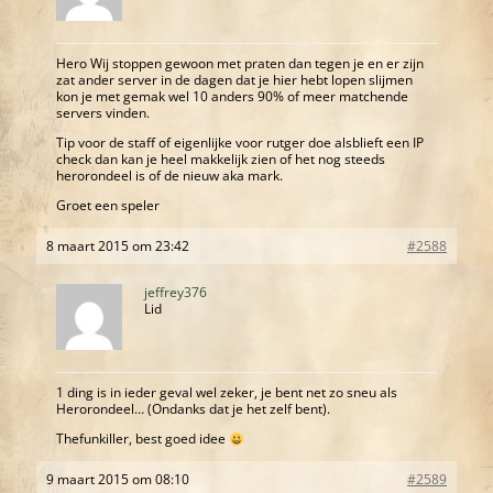
Hero Wij stoppen gewoon met praten dan tegen je en er zijn
zat ander server in de dagen dat je hier hebt lopen slijmen
kon je met gemak wel 10 anders 90% of meer matchende
servers vinden.
Tip voor de staff of eigenlijke voor rutger doe alsblieft een IP
check dan kan je heel makkelijk zien of het nog steeds
herorondeel is of de nieuw aka mark.
Groet een speler
8 maart 2015 om 23:42
#2588
jeffrey376
Lid
1 ding is in ieder geval wel zeker, je bent net zo sneu als
Herorondeel… (Ondanks dat je het zelf bent).
Thefunkiller, best goed idee
9 maart 2015 om 08:10
#2589