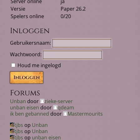
Server online
ja
Versie
Paper 26.2
Spelers online
0/20
Inloggen
Gebruikersnaam:
Wachtwoord:
Houd me ingelogd
Inloggen
Forums
Unban
door
zieke-server
unban eisen
door
qdeam
ik ben gebanned
door
Mastermourits
tjbs
op
Unban
tjbs
op
Unban
tjbs
op
unban eisen