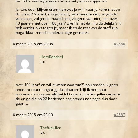
na 1 of 2 keer afgewezen te zijn het gewoon opgeven.
Je kunt door blijven drammen wat je wil, maar je komt niet op
de server! Nu niet, morgen niet, overmorgen niet, volgende
week niet, volgende maand niet, volgend jaar niet, niet over
10 jaar en niet over 100 jaar? Oké? Is het dan nu duidelijk??? Ik
heb verder niks tegen je, maar ik en de rest van de staff zijn
nogal klaar met dit kinderachtige gesmeek.
8 maart 2015 om 23:05
#2586
HeroRondeel
Lid
over 101 jaar? en wil je weten waarom?? nou omdat, ik geen
ander account mag/krijg dus daarom blijf ik het maar
proberen ik stop pas als het lukt doe ik bij alles. jullie server is
de enige die na 22 berichten nog steeds nee zegt. dus door
gaan….
8 maart 2015 om 23:10
#2587
Thefunkiller
Lid