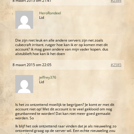
8 maart 2015 om 21:41
#2584
HeroRondeel
Lid
Die zijn niet leuk en alle andere servers zijn net zoals
cubecraft irritant. rutger hoe kan ik er op komen met dit
account? ik mag geen andere van mijn vader kopen. dus
alstublieft hoe kan ik het doen
8 maart 2015 om 22:05
#2585
jeffrey376
Lid
Is het zo ontzettend moeilijk te begrijpen? Je komt er met dit
account niet op! Met dit account is te veel geklooid om nog
geunbanned te worden! Dat kan niet meer goed gemaakt
worden. So
Ik blijf het ook ontzettend raar vinden dat je als nieuweling zo
ontzettend graag op de server wil. Een echte nieuweling zou