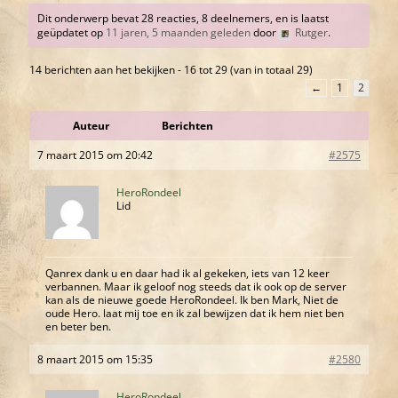
Dit onderwerp bevat 28 reacties, 8 deelnemers, en is laatst
geüpdatet op
11 jaren, 5 maanden geleden
door
Rutger
.
14 berichten aan het bekijken - 16 tot 29 (van in totaal 29)
←
1
2
Auteur
Berichten
7 maart 2015 om 20:42
#2575
HeroRondeel
Lid
Qanrex dank u en daar had ik al gekeken, iets van 12 keer
verbannen. Maar ik geloof nog steeds dat ik ook op de server
kan als de nieuwe goede HeroRondeel. Ik ben Mark, Niet de
oude Hero. laat mij toe en ik zal bewijzen dat ik hem niet ben
en beter ben.
8 maart 2015 om 15:35
#2580
HeroRondeel