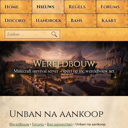
Home
Nieuws
Regels
Forums
Discord
Handboek
Bans
Kaart
Zoeken
naar:
Wereldbouw
Minecraft survival server – speel op mc.wereldbouw.net
Unban na aankoop
Wereldbouw
›
Forums
›
Ban aanvechten
›
Unban na aankoop